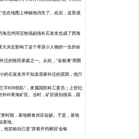
”也在地图上神秘地消失了。此后，这里成
的海北州同宝牧场副场长石发友也成了西海
重大决定影响了这个草原小人物的一生的命
迁的牧民家庭之一。从此，“金银滩”周围
小的石发友并不知道居家外迁的原因，他只
兰字839部队”，隶属国防科工委员；上世纪
，对外叫青海矿区。当时，矿区级别很高，跟
害时期，基地粮食供应短缺。于是，基地
核基地。
，他笑称自己是“穿着开裆裤回‘金银