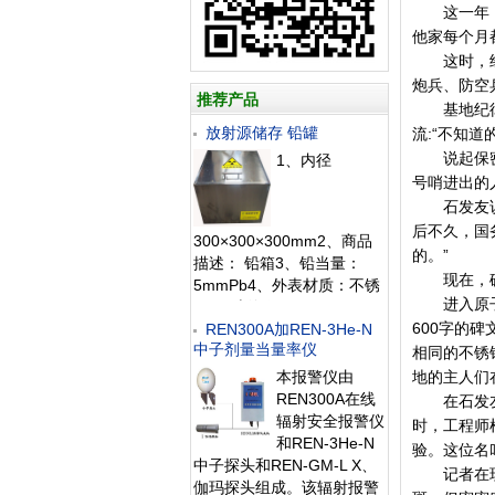
这一年，石
他家每个月
这时，经过
炮兵、防空
推荐产品
基地纪律教
放射源储存 铅罐
流:“不知
说起保密，
1、内径
号哨进出的
石发友说，
后不久，国
300×300×300mm2、商品
的。”
描述： 铅箱3、铅当量：
现在，矿区
5mmPb4、外表材质：不锈
进入原子城
钢5、上海仁日
600字的碑
REN300A加REN-3He-N
中子剂量当量率仪
相同的不锈
本报警仪由
地的主人们
REN300A在线
在石发友看
辐射安全报警仪
时，工程师
和REN-3He-N
验。这位名
中子探头和REN-GM-L X、
记者在现场
伽玛探头组成。该辐射报警