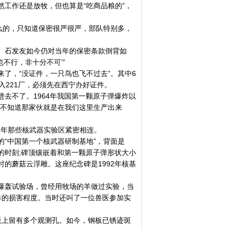
工作还是放牧，但也算是“吃商品粮的”，
么的，只知道保密很严很严，部队特别多，
。石发友如今仍对当年的保密条款倒背如
不行，非十分不可’”
了，“没证件，一只鸟也飞不过去”。其中6
入221厂，必须先在西宁办好证件。
不了。1964年我国第一颗原子弹爆炸以
但不知道那家伙就是在我们这里生产出来
当年那些核武器实验区紧密相连。
“中国第一个核武器研制基地”，背面是
爆炸的时刻;碑顶镶嵌着和第一颗原子弹形状大小
的蘑菇云浮雕。这座纪念碑是1992年核基
轰试验场，曾经用牧场的羊做过实验，当
轰对羊的损害程度。当时还叫了一位兽医参加实
上留有多个观测孔。如今，钢板已锈迹斑