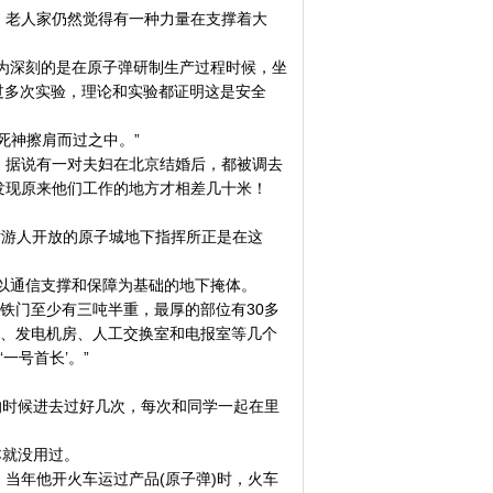
天，老人家仍然觉得有一种力量在支撑着大
深刻的是在原子弹研制生产过程时候，坐
经过多次实验，理论和实验都证明这是安全
死神擦肩而过之中。”
。据说有一对夫妇在北京结婚后，都被调去
发现原来他们工作的地方才相差几十米！
对游人开放的原子城地下指挥所正是在这
以通信支撑和保障为基础的地下掩体。
门至少有三吨半重，最厚的部位有30多
室、发电机房、人工交换室和电报室等几个
一号首长’。”
时候进去过好几次，每次和同学一起在里
本就没用过。
当年他开火车运过产品(原子弹)时，火车