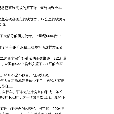
是将已研制完成的原子弹、氢弹装到火车
竖在锈迹斑斑的铁轨旁，17公里的铁路专
流淌。
成了大部分的历史使命。上世纪60年代中
作了28年的广东籍工程师陈飞这样对记者
21局西宁留守处处长的王钦顺说，221厂最
全国有532个县都安置了221厂的专家、
笔开销可不是小数目。”王钦顺说。
老年人在高原地带身体受不了，再说大家也
人员身上。
，自行车、班车短短十分钟内形成一条长
午6时下班时，这一情景再次出现。真的怀
理由不怀念“金银滩”。据了解，2004年