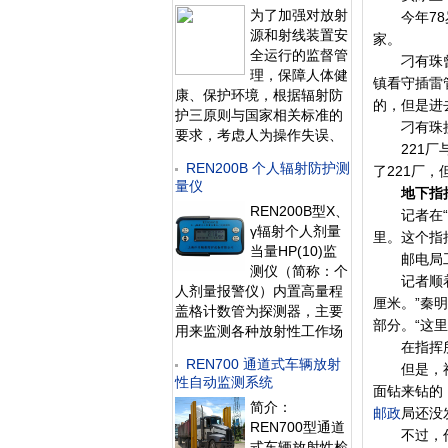
为了加强对放射
今年78岁
供个人剂量委托监测服务，
源和射线装置安
并为企业或卫生行政部
家。
全运行的监督管
刁有珠曾经
理，保障人体健
镇看守插雷
康、保护环境，根据辐射防
的，但是进
护三原则与国家相关标准的
刁有珠接着
要求，考虑人为操作失误、
221厂与
射线装置和放射源意外故障
REN200B 个人辐射防护测
了221厂
等原因可能引发的放射性危
量仪
地下指
害，有必要建设一套在线xγ
REN200B型X、
射线监测报警系统。 在线
记者在“原
γ辐射个人剂量
式xγ射线监测报警系统通过
里。这个指
当量HP(10)监
计算机远程集中监测,完成对
邮电局工作
测仪（简称：个
放射性
记者顺着层
人剂量报警仪）内置高量程
厘米。”秦
盖格计数管为探测器，主要
部分。“这
用来监测各种放射性工作场
在指挥所最
所的X、γ以及硬β射线的辐
REN700 通道式车辆放射
但是，神秘
射，具有较宽的测量范围。
性自动监测系统
能显示工作场所的剂量当量
面钻来钻的
简介：
率和累积剂量，更换电池
邮政
局还没
REN700型通道
时，日期及累积数据能永久
不过，作为
式车辆放射性检