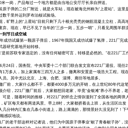
00米一岗，产品每过一个地方都是由当地公安厅厅长亲自押送。
子弹的二分厂附近，就是火车站，现在被海北州称为“上星站”。这里
过数千里外运到罗布泊核试验场。
旷野上的“上星站”目前只剩下几十根光秃秃的钢筋混凝土立柱，高高地
废弃。现在，早已不见了当年的“三步一岗，五步一哨”，只看见周围羊群
一到节日成空城
年成功试爆第一颗原子弹后，1967年我国又成功试爆了氢弹，221厂完
武器研究基地开始转移。
’是前苏联专家选定的，没有任何秘密可言，转移是必然的。”在221厂工
6月24日，国务院、中央军委十二个部门联合发文宣布221厂退役。现任2
有1万多人，加上家属有三四万人之多，撤离和安置是一项浩大工程。现在，
人员。其中尤以北京、上海、合肥、淄博、廊坊等地居多。
撤厂前，大家什么都不干，都要4000多万元的开销，在上世纪80年代这
绍，221厂撤厂前后，大家都想回老家，毕竟“金银滩”养小不养老，
。可是，随着时间的推移，对221厂的怀念之情弥漫到了全国各地的两弹
矿区每天都有两道风景。早上8时，大家都挤着去上班，从生活区出发
人几分钟内汇集在几条小街道上，路上满满的，那情景好久没见到了！下
钦顺感叹地说。
厂的老干部这样对记者说，他们为中国原子弹事业“献了青春献子孙”，没有