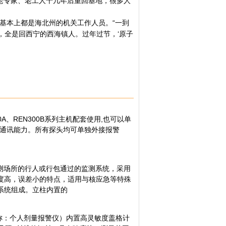
的老专家、老工人十几年后重回基地，很多人
基本上都是海北州的机关工作人员。“一到
，全是回西宁的西海镇人。过年过节，‘原子
A、REN300B系列主机配套使用,也可以单
232的通讯能力。所有探头均可单独外接报警
测场所的行人或行包通过的监测系统，采用
度高，误差小的特点，适用与核应急等特殊
系统组成。立柱内置的
仪（简称：个人剂量报警仪）内置高灵敏度盖格计