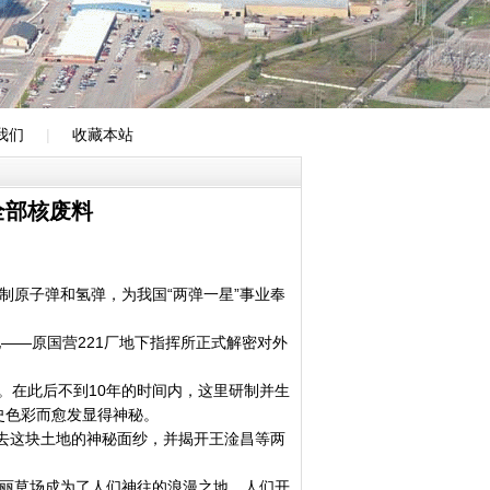
我们
|
收藏本站
全部核废料
原子弹和氢弹，为我国“两弹一星”事业奉
——原国营221厂地下指挥所正式解密对外
厂。在此后不到10年的时间内，这里研制并生
史色彩而愈发显得神秘。
这块土地的神秘面纱，并揭开王淦昌等两
丽草场成为了人们神往的浪漫之地。人们开