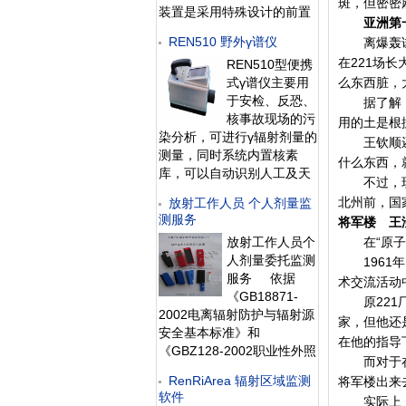
斑，但密密
装置是采用特殊设计的前置
亚洲第
放大电路，具有灵敏度高、
REN510 野外γ谱仪
离爆轰试验
操作方便、自动显示、数据
在221场
REN510型便携
存储和超阈值报警等特点，
式γ谱仪主要用
么东西脏，
能实时给出x射线、γ射线、
于安检、反恐、
中子射线的辐射剂量率。考
据了解，“
核事故现场的污
虑到现场操作、应急快速响
用的土是根
染分析，可进行γ辐射剂量的
应的需要，主
王钦顺还告
测量，同时系统内置核素
什么东西，
库，可以自动识别人工及天
不过，现在
然同位素。仪器为一体式，
北州前，国
放射工作人员 个人剂量监
内置2英寸NaI(Tl) γ探测器，
测服务
将军楼 王
可同时测量γ能谱、γ剂量
放射工作人员个
在“原子城
率。仪器为全数字化，集探
人剂量委托监测
1961年
测器、成型放大器、多道分
服务 依据
析器、电源、触摸屏、内存
术交流活动
《GB18871-
为一体，功耗
原221厂
2002电离辐射防护与辐射源
家，但他还
安全基本标准》和
在他的指导
《GBZ128-2002职业性外照
而对于在2
射个人监测规范》的要求，
RenRiArea 辐射区域监测
将军楼出来
以热释光个人剂量计作为监
软件
实际上，在
测手段，为放射工作人员提