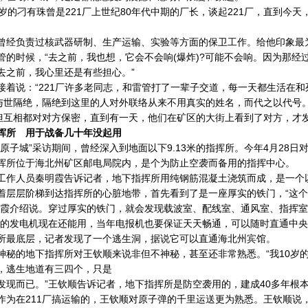
的刁有珠曾是221厂上世纪80年代中期的厂长，谈起221厂，直到今
负责过核武器研制、生产运输、实验等方面的保卫工作。给他印象最为
管的时候，“去之前，我也想，它会不会响(爆炸)?可能不会响。因为那
去之前，我心里还是有些担心。”
说：“221厂许多老同志，和雷管打了一辈子交道，每一天都生活在和
世隔绝，隔绝到这里的人对外联络从来不用真实的姓名，而代之以代号
，但互相都对对方保密，直到有一天，他们在矿区的大街上看到了对方，才
挥所 用于战备几十年没起用
子城”采访期间，曾经深入到地面以下9.13米的指挥所。今年4月28日
挥所位于海北州矿区邮电局院内，是个为防止空袭而备用的指挥中心。
人员秦明霞告诉记者，地下指挥所用纯钢筋混凝土浇筑而成，是一个
层阶梯到达指挥所的心脏地带，首先看到了是一座厚实的铁门，“这个铁
明霞介绍说。穿过厚实的铁门，就会发现载波室、配线室、通风室、指挥
里的发电机现在还能用，当年电报机也要保证天天畅通，可以随时直通中央‘
底层，记者发现了一个逃生洞，据说它可以直通海北州宾馆。
的地下指挥所对王钦顺来说非但不神秘，甚至还非常熟悉。“我10岁的
，逃生地道有三四个，只是
发现而已。”王钦顺告诉记者，地下指挥所是防空袭用的，建成40多年根
在211厂搞运输的，王钦顺对原子弹的千里运送更为熟悉。王钦顺说，