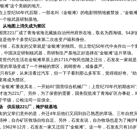
金银滩”这个美丽的地方。
世纪50年代后期，一部名叫《金银滩》的电影悄悄地被禁放，“金银滩
一个核武器研制基地。
 从地图上消失成为禁区
221厂成了青海省海北藏族自治州州府所在地，取名为西海镇。54岁
这是他半个多世纪以来第二次改变户籍和身份。
，石发友的父辈就是“金银滩”的牧民。但上世纪50年代中央作出一个
8年，中国决定研制核武器，而研制生产基地正好选择在“金银滩”这片草场。
代代生活在金银滩草原上的1715户牧民也随之迁出，石发友一家就是外
方公里的草场变成了一个神秘的禁区，岗哨密布，戒备森严。
有5岁，从来没看过汽车，但一下子看到那么多军车，觉得很好奇。”幼
里将成为禁区。
金银滩”屡改其名，一开始叫“国营综合机械厂”；上世纪70年代初期改叫“
期才改为221厂。另外，为了保密的需要，国务院批准了青海矿区办事处
宁平级，公检法司一应俱全。
场 供应核221厂，掩护核基地
父辈们意外的是，外迁4年后他们又回到自己熟悉的草场。三年自然灾
精神，自办矿区牧场自给自足。另外，石发友说，自办牧场也是为了掩护
962年12月，石发友一家又迁回了“金银滩”。这一年，石发友只有10岁