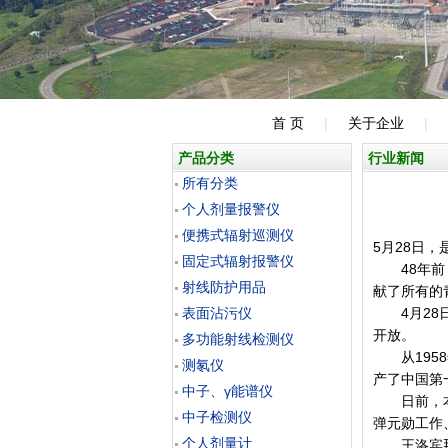
首 页
|
关于企业
|
产品分类
行业新闻
所有分类
个人剂量报警仪
便携式辐射巡测仪
5月28日
固定式辐射报警仪
48年前，
射线防护用品
献了所有的
表面沾污仪
4月28日
开放。
多功能射线检测仪
从1958
测氡仪
产了中国第
中子、γ能谱仪
日前，本报
中子检测仪
弹元勋工作
个人剂量计
王洛宾那首