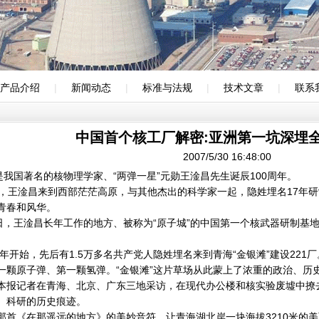
产品介绍
|
新闻动态
|
标准与法规
|
技术文章
|
联系
中国首个核工厂解密:亚洲第一坑深埋
2007/5/30 16:48:00
，是我国著名的核物理学家、“两弹一星”元勋王淦昌先生诞辰100周年。
王淦昌来到西部茫茫高原，与其他杰出的科学家一起，隐姓埋名17年研制
青春和风华。
，王淦昌长年工作的地方、被称为“原子城”的中国第一个核武器研制基地
年开始，先后有1.5万多名共产党人隐姓埋名来到青海“金银滩”建设221
一颗原子弹、第一颗氢弹。“金银滩”这片草场从此蒙上了浓重的政治、历
记者在青海、北京、广东三地采访，在现代办公楼和核实验废墟中撩去
、科研的历史痕迹。
《在那遥远的地方》的美妙音符，让青海湖北岸一块海拔3210米的美