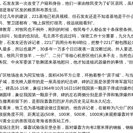
发友第一次改变了户籍和身份，他们一家由牧民变为了矿区居民，虽然
都是靠矿区发的粮票和布票生活。
几年的建设，221基地已初具规模。但石发友还是不知道基地是干什
兵、警卫团都有，“晚上探照灯很亮，很远就能看到”。
育，对牧民也不例外，刚到的时候，牧民每个人都会发十条保密条例
道的别问，知道的也别说。毛主席不也说过吗，‘保密工作十分重要，九分九也
石发友还告诉记者，221厂四周分布有6哨位，把整个221厂都包围起来
人最多，所以也最严，30多年一万多个日日夜夜一直没断过岗。外人要进
牧民只管放羊，一分厂、二分厂等核心机密区他们从来不去，当然也进去
务院、中央军委派了歌舞团来基地慰问，他才知道核武器爆炸的事情，“
牧场改名为同宝牧场，面积436平方公里，环抱着整个“原子城”，与
，首先映入眼帘的是一座高耸的纪念碑。碑的正面是张爱萍将军题写的
文。碑高16.15米，象征1964年10月16日15时我国第一颗原子弹成功
钢圆球，象征我国第一颗原子弹。碑的左右两侧分别是原子弹和氢弹爆炸时
在撤离前留下的，是那段轰轰烈烈岁月的历史见证和永久纪念。
来，牧工也为基地建设做过贡献的。他告诉记者，在被称为六分厂的爆
根据角度不同、距离近远(50米、100米、500米、1000米)来观察爆
叫黄全云的兽医现在青海省兽医站工作。
注意到，爆轰试验场呈堡垒形，面对爆轰方向有2厘米厚的钢板，钢板