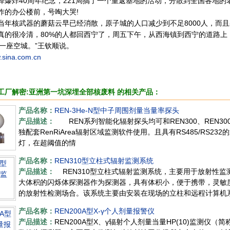
弹爆炸40周年纪念，221局搞了一个重返基地的活动，分散到全国各地
作的办公楼前，号啕大哭!
核武器的蘑菇云早已经消散，原子城的人口减少到不足8000人，而且
真的很冷清，80%的人都回西宁了，周五下午，从西海镇到西宁的道路上
了一座空城。”王钦顺说。
.sina.com.cn
工厂解密:亚洲第一坑深埋全部核废料 的相关产品：
产品名称：
REN-3He-N型中子周围剂量当量率探头
产品描述：
REN系列智能化辐射探头均可和REN300、REN300
独配套RenRiArea辐射区域监测软件使用。且具有RS485/RS
灯，在超阈值的情
产品名称：
REN310型立柱式辐射监测系统
产品描述：
REN310型立柱式辐射监测系统，主要用于放射性监
大体积的闪烁体探测器作为探测器，具有体积小，便于携带，灵敏
的放射性检测场合。该系统主要由安装在现场的立柱和远程计算机
产品名称：
REN200A型X-γ个人剂量报警仪
产品描述：
REN200A型X、γ辐射个人剂量当量HP(10)监测