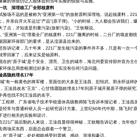
麻麻的弹痕仍让人能体会到当年实验的惊险与震撼。
一坑 深埋核工厂全部核废料
场不远的是被称为“亚洲第一坑”的放射原料深埋地。说起核废料，22
长大，并亲自开火车运过“产品”(原子弹)。“小的时候，大人都会告诉我们
大了点，才知道是剂量污染(放射污染)。”王钦顺说。
亚洲第一坑”埋着全厂的核废料，221厂撤离的时候，二分厂的墙皮都统
据国家环保部门的要求，是从湟源县拉来的。
诉记者，几十年来，221厂发生核污染的事件并不多，只是有一次一个
就带回家了，后来证实是铀原料。
的“原子城”是个安全、漂亮、卫生的城市，海北州委宣传部外宣办主任
家环保总局曾检测过好多次，证实没有任何污染问题。
淦昌隐姓埋名17年
”有一栋黄色的将军楼，里面住的大多是王淦昌、彭恒武、郭永怀这样
，王淦昌改名“王京”，心甘情愿隐姓埋名17年到原子城开展原子弹的研究工
中再也找不到王淦昌的名字。
工程师、广东省电子技术学校退休高级教师陈飞告诉本报记者，王淦昌
是经常与普通科研人员一起研究设计方案。上世纪60年代中期，陈飞到“
下进行相关的实验和设计。
21厂搞后勤的人来说，王淦昌显得很神秘，王钦顺告诉记者，当年他只
去商场买东西，后面总会跟着一个警卫。
“原子城”，处处都能感受到震撼、感动、浪漫和豪迈。