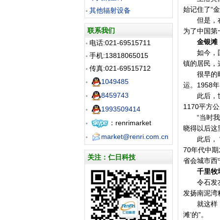
始记住了“
其他辐射设备
但是，在上
联系我们
为了中国第
金银滩
电话:021-69515711
如今，国营
手机:13818065015
镇的居民，
传真:021-69515712
很早的时候
1049485
运。195
8459743
此后，世世
1170平
1993509414
“当时我只
：renrimarket
晓得以后这
market@renri.com.cn
此后， “
70年代中
关注：仁日科技
省会城市西
千里牧
令石发友的
发扬南泥湾
就这样，1
滩’的”。