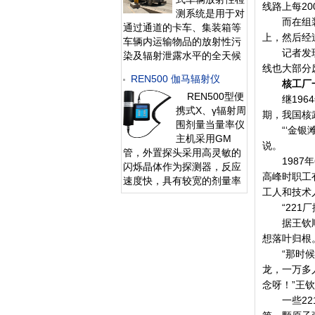
保存。可选配
线路上每2
测系统是用于对
RenRiPersonal个人
而在组装原
通过通道的卡车、集装箱等
上，然后经
车辆内运输物品的放射性污
记者发现，
染及辐射泄露水平的全天候
线也大部分
探测系统。该系统具有灵敏
REN500 伽马辐射仪
度高、探测范围广、响应时
核工厂
REN500型便
间短等特点，可实现自动辐
继1964
携式X、γ辐射周
射报警、自动数据存储、自
期，我国核
围剂量当量率仪
动抓拍通过车辆照片等功
“‘金银滩
主机采用GM
能。主要安装在核
说。
管，外置探头采用高灵敏的
1987年
闪烁晶体作为探测器，反应
高峰时职工
速度快，具有较宽的剂量率
工人和技术
测量范围。 该仪器除能测高
“221厂
能、低能γ射线外，还能对低
能X射线进行准确的测量，
据王钦顺介
具有良好的能量响应特性。
想落叶归根
此外通过配套的RenR
“那时候，
龙，一万多
念呀！”王
一些221