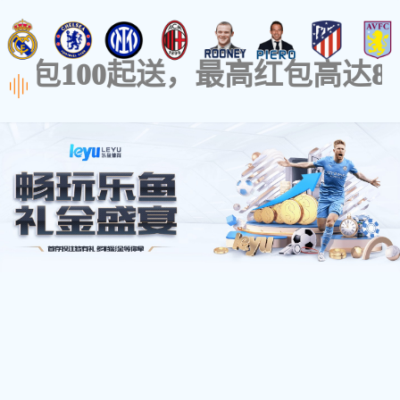
拨打电话：138180650
首页
仁日
产品介绍
新闻
技
中子、γ能谱仪