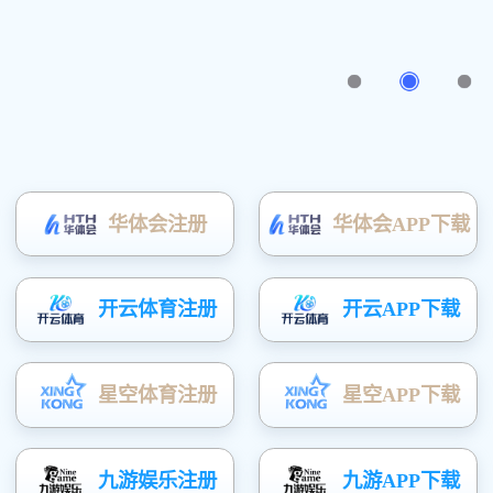
PDS100GN-ID
REN510 野外γ谱
γ、中子能谱仪
仪
个人剂量报警仪
便携式辐射巡测
仪
射线防护用品
表面沾污仪
测氡仪
中子、γ能谱仪
个人剂量计
其他辐射设备